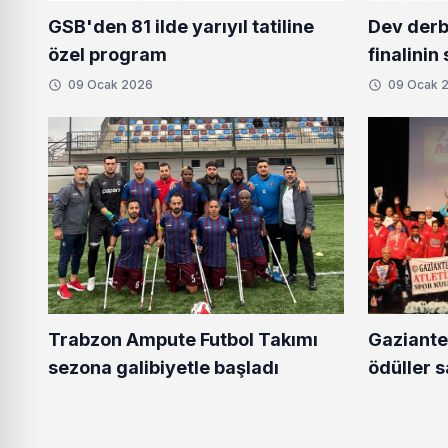
Dev derb
GSB'den 81 ilde yarıyıl tatiline
finalinin 
özel program
09 Ocak 2026
09 Ocak 
Gaziantep
Trabzon Ampute Futbol Takımı
ödüller s
sezona galibiyetle başladı