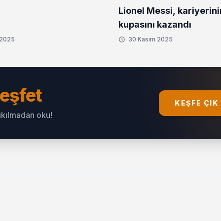
Lionel Messi, kariyerini
kupasını kazandı
 2025
30 Kasım 2025
eşfet
KEŞFE ÇIK
sıkılmadan oku!