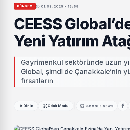
01.09.2025 - 16:58
GÜNDEM
CEESS Global’de
Yeni Yatırım Ata
Gayrimenkul sektöründe uzun yıll
Global, şimdi de Çanakkale’nin y
fırsatların
Dinle
Odak Modu
GOOGLE NEWS