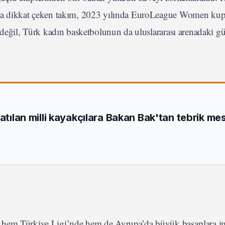
rla dikkat çeken takım, 2023 yılında EuroLeague Women kup
n değil, Türk kadın basketbolunun da uluslararası arenadaki 
katılan milli kayakçılara Bakan Bak'tan tebrik mes
i
 hem Türkiye Ligi’nde hem de Avrupa’da büyük başarılara imz