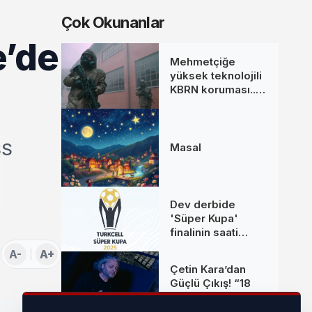
Çok Okunanlar
e’de
Mehmetçiğe
yüksek teknolojili
KBRN koruması...
MKE’den yeni
donanım setleri
SS
Masal
Dev derbide
'Süper Kupa'
finalinin saati
değişti
A-
A+
Çetin Kara’dan
Güçlü Çıkış! “18
Olaydım” Kısa
Sürede Yüz