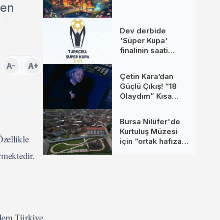
len
Dev derbide
'Süper Kupa'
finalinin saati
değişti
A-
A+
Çetin Kara’dan
Güçlü Çıkış! “18
Olaydım” Kısa
Sürede Yüz
Binlerce Kişiye
Bursa Nilüfer'de
Ulaştı
Kurtuluş Müzesi
zellikle
için “ortak hafıza”
çağrısı
rmektedir.
 Hem Türkiye