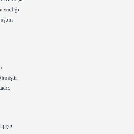
a verdiği
önüşüm
or
irmiştir.
adır.
yapıya