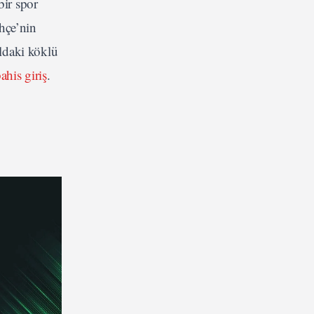
bir spor
hçe’nin
ldaki köklü
his giriş
.