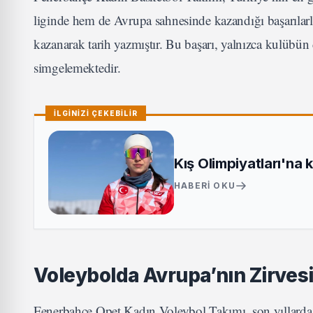
liginde hem de Avrupa sahnesinde kazandığı başarıla
kazanarak tarih yazmıştır. Bu başarı, yalnızca kulübü
simgelemektedir.
İLGİNİZİ ÇEKEBİLİR
Kış Olimpiyatları'na 
HABERI OKU
Voleybolda Avrupa’nın Zirves
Fenerbahçe Opet Kadın Voleybol Takımı, son yıllarda