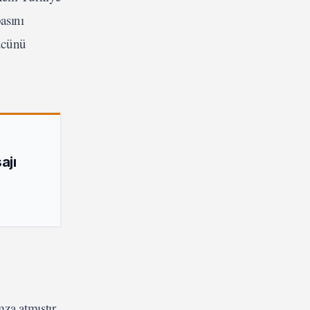
asını
gücünü
ajı
a atmıştır.