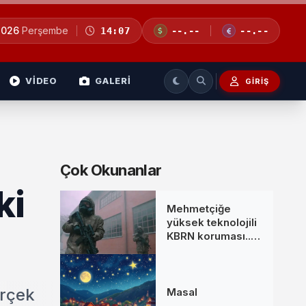
2026
Perşembe
14:07
--.--
--.--
VİDEO
GALERİ
GIRIŞ
Çok Okunanlar
ki
Mehmetçiğe
yüksek teknolojili
KBRN koruması...
MKE’den yeni
donanım setleri
erçek
Masal