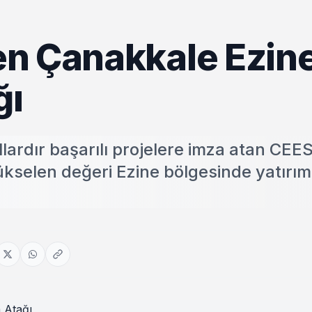
n Çanakkale Ezin
ğı
ardır başarılı projelere imza atan CEE
ükselen değeri Ezine bölgesinde yatırım