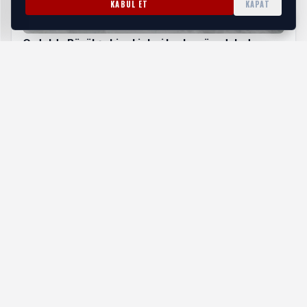
KABUL ET
KAPAT
Ordu'da Büyükşehir ekipleri karla mücadelede
sahada
HABERI OKU
Bornova Belediyesi Fen İşleri Müdürlüğü ekipleri birkaç
saat içinde alana müdahale etti ve temizlik çalışmasını
tamamladı. Park ve Bahçeler Müdürlüğü ise alanı bir park
yapmak üzere çalışmaya başlayacak. Başkan Eşki’nin
çözüm ziyaretleri, terk edilmiş bir görüntüde olan bölgeyi,
Erzene Mahallesi’ne nefes aldıracak yeni bir yeşil alan
olarak Bornovalıların kullanımına sunacak.