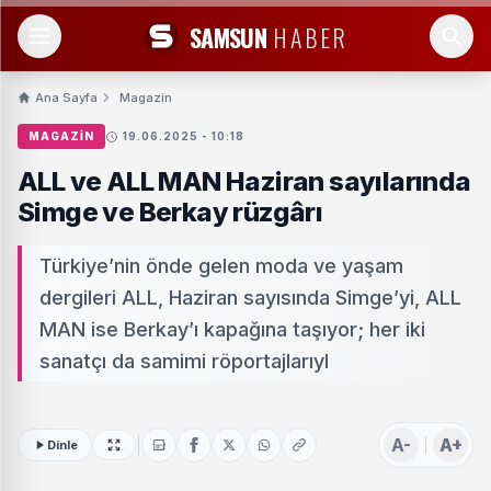
SAMSUN
HABER
Ana Sayfa
Magazin
MAGAZIN
19.06.2025 - 10:18
ALL ve ALL MAN Haziran sayılarında
Simge ve Berkay rüzgârı
Türkiye’nin önde gelen moda ve yaşam
dergileri ALL, Haziran sayısında Simge’yi, ALL
MAN ise Berkay’ı kapağına taşıyor; her iki
sanatçı da samimi röportajlarıyl
A-
A+
Dinle