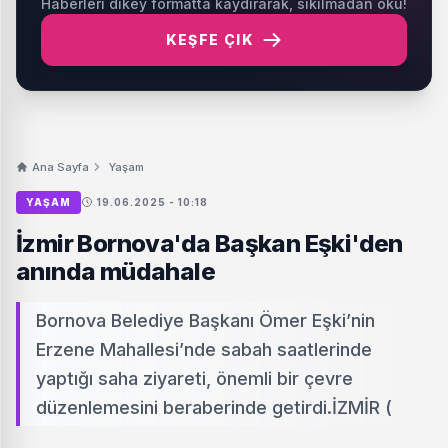
Haberleri dikey formatta kaydırarak, sıkılmadan oku!
KEŞFE ÇIK
Ana Sayfa
Yaşam
YAŞAM
19.06.2025 - 10:18
İzmir Bornova'da Başkan Eşki'den
anında müdahale
Bornova Belediye Başkanı Ömer Eşki’nin
Erzene Mahallesi’nde sabah saatlerinde
yaptığı saha ziyareti, önemli bir çevre
düzenlemesini beraberinde getirdi.İZMİR (